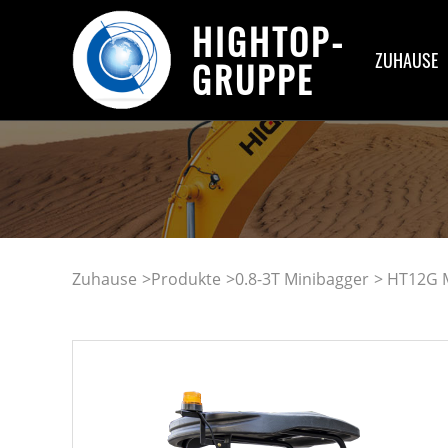
HIGHTOP-
ZUHAUSE
GRUPPE
Zuhause
>
Produkte
>
0.8-3T Minibagger
> HT12G 