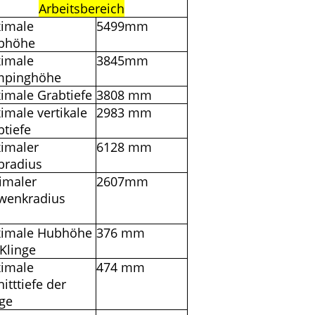
Arbeitsbereich
imale
5499mm
bhöhe
imale
3845mm
pinghöhe
imale Grabtiefe
3808 mm
imale vertikale
2983 mm
btiefe
imaler
6128 mm
bradius
imaler
2607mm
wenkradius
imale Hubhöhe
376 mm
Klinge
imale
474 mm
itttiefe der
nge