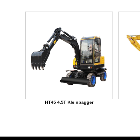
er
HT45 4.5T Kleinbagger