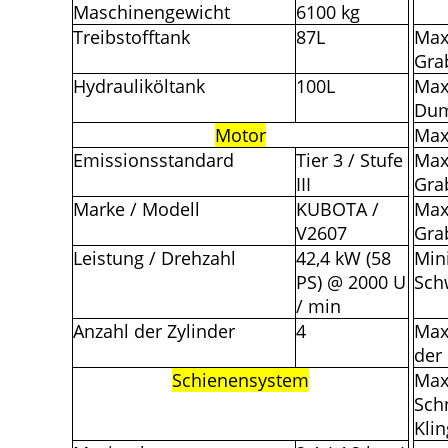
Maschinengewicht
6100 kg
Treibstofftank
87L
Max
Gra
Hydrauliköltank
100L
Max
Dum
Motor
Max
Emissionsstandard
Tier 3 / Stufe
Max
III
Gra
Marke / Modell
KUBOTA /
Max
V2607
Gra
Leistung / Drehzahl
42,4 kW (58
Min
PS) @ 2000 U
Sch
/ min
Anzahl der Zylinder
4
Max
der 
Schienensystem
Max
Schn
Kli