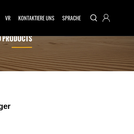


VR
KONTAKTIERE UNS
SPRACHE
ger