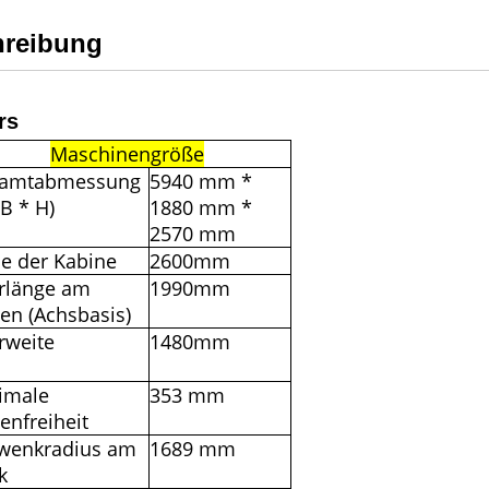
hreibung
rs
Maschinengröße
amtabmessung
5940 mm *
 B * H)
1880 mm *
2570 mm
e der Kabine
2600mm
rlänge am
1990mm
en (Achsbasis)
rweite
1480mm
imale
353 mm
enfreiheit
wenkradius am
1689 mm
k