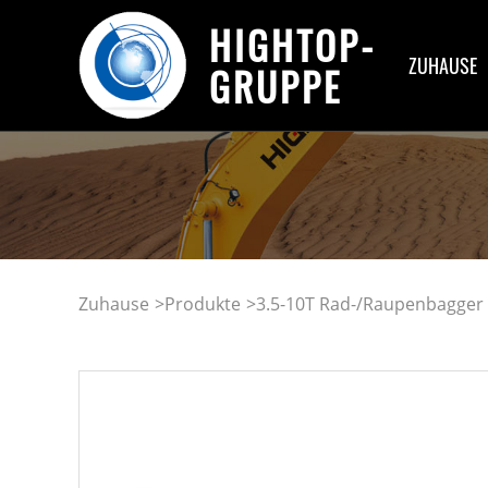
HIGHTOP-
ZUHAUSE
GRUPPE
Zuhause
>
Produkte
>
3.5-10T Rad-/Raupenbagger