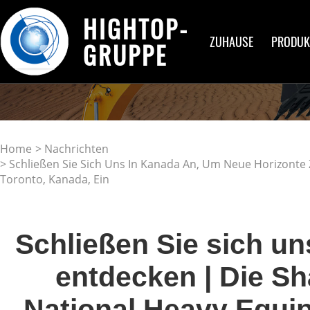
HIGHTOP-
ZUHAUSE
PRODUK
GRUPPE
Home
>
Nachrichten
> Schließen Sie Sich Uns In Kanada An, Um Neue Horizonte
Toronto, Kanada, Ein
Schließen Sie sich un
entdecken | Die Sh
National Heavy Equi