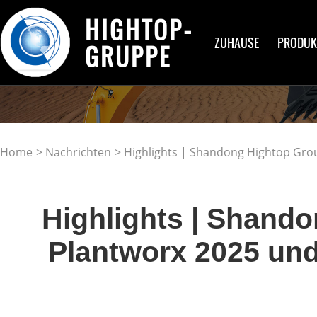
HIGHTOP-
ZUHAUSE
PRODUK
GRUPPE
Home
>
Nachrichten
> Highlights | Shandong Hightop Gro
Highlights | Shando
Plantworx 2025 und