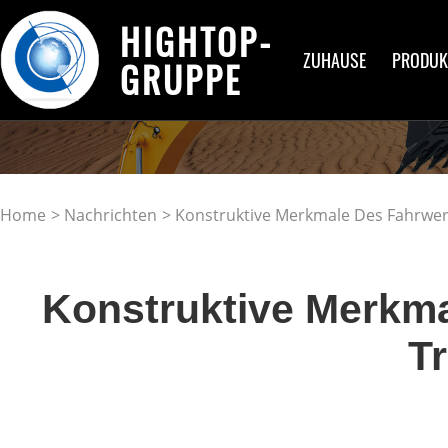
HIGHTOP-
ZUHAUSE
PRODUK
GRUPPE
Home
>
Nachrichten
> Konstruktive Merkmale Des Fahrwe
Konstruktive Merkm
T