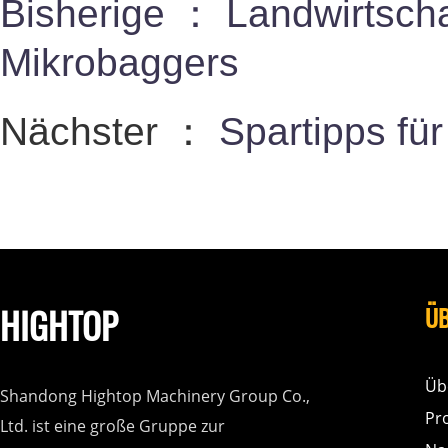
Bisherige ：
Landwirtscha
Mikrobaggers
Nächster ：
Spartipps fü
HIGHTOP
ÜB
Üb
Shandong Hightop Machinery Group Co.,
Pr
Ltd. ist eine große Gruppe zur